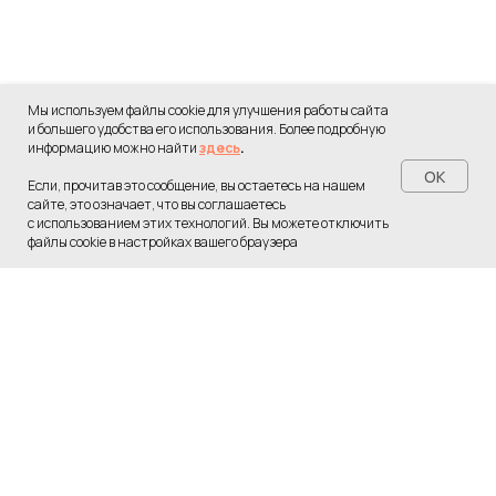
Мы используем файлы cookie для улучшения работы сайта
и большего удобства его использования. Более подробную
информацию можно найти
здесь
.
OK
Если, прочитав это сообщение, вы остаетесь на нашем
сайте, это означает, что вы соглашаетесь
с использованием этих технологий. Вы можете отключить
Переход в бот...
файлы cookie в настройках вашего браузера
Пожалуйста, подождите