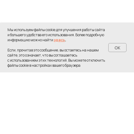
Мы используем файлы cookie для улучшения работы сайта
и большего удобства его использования. Более подробную
информацию можно найти
здесь
.
OK
Если, прочитав это сообщение, вы остаетесь на нашем
сайте, это означает, что вы соглашаетесь
с использованием этих технологий. Вы можете отключить
Переход в бот...
файлы cookie в настройках вашего браузера
Пожалуйста, подождите