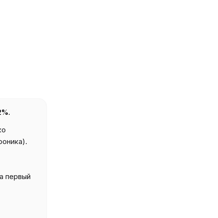
2%
.
ко
роника).
а первый