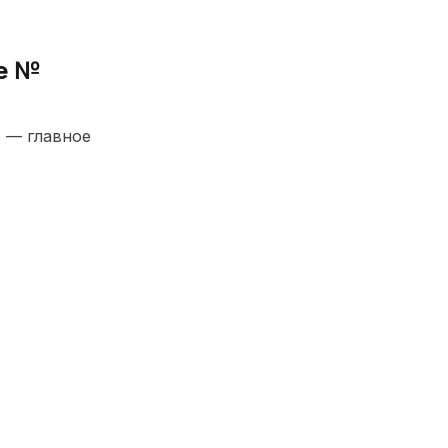
е №
е — главное