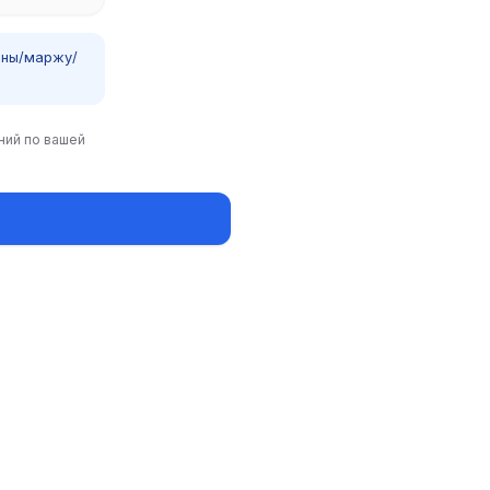
ены/маржу/
ний по вашей