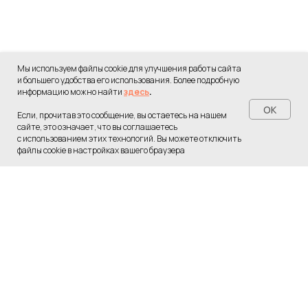
Мы используем файлы cookie для улучшения работы сайта
и большего удобства его использования. Более подробную
информацию можно найти
здесь
.
OK
Если, прочитав это сообщение, вы остаетесь на нашем
сайте, это означает, что вы соглашаетесь
с использованием этих технологий. Вы можете отключить
Переход в бот...
файлы cookie в настройках вашего браузера
Пожалуйста, подождите