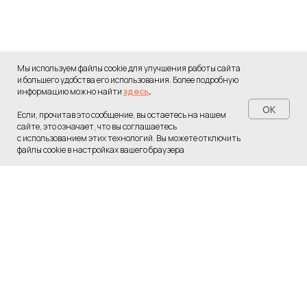
Мы используем файлы cookie для улучшения работы сайта
и большего удобства его использования. Более подробную
информацию можно найти
здесь
.
OK
Если, прочитав это сообщение, вы остаетесь на нашем
сайте, это означает, что вы соглашаетесь
с использованием этих технологий. Вы можете отключить
Переход в бот...
файлы cookie в настройках вашего браузера
Пожалуйста, подождите