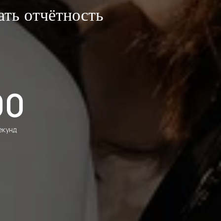
ать отчётность
00
екунд