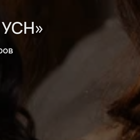
а УСН»
ров