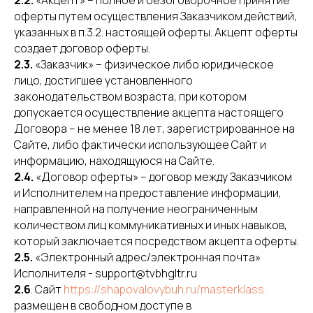
2.2.
«Акцепт» – полное и безоговорочное принятие
оферты путем осуществления Заказчиком действий,
указанных в п.3.2. настоящей оферты. Акцепт оферты
создает договор оферты.
2.3.
«Заказчик» – физическое либо юридическое
лицо, достигшее установленного
законодательством возраста, при котором
допускается осуществление акцепта настоящего
Договора – не менее 18 лет, зарегистрированное на
Сайте, либо фактически использующее Сайт и
информацию, находящуюся на Сайте.
2.4.
«Договор оферты» – договор между Заказчиком
и Исполнителем на предоставление информации,
направленной на получение неограниченным
количеством лиц коммуникативных и иных навыков,
который заключается посредством акцепта оферты.
2.5.
«Электронный адрес/электронная почта»
Исполнителя - support@tvbhgltr.ru
2.6
. Сайт
https://shapovalovybuh.ru/masterklass
размещен в свободном доступе в