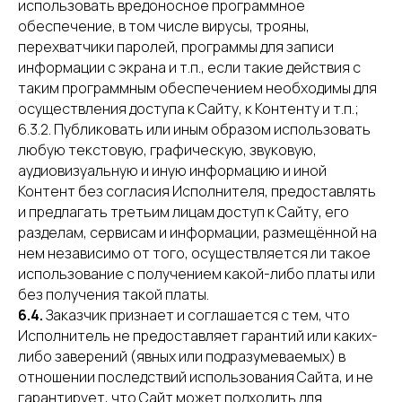
использовать вредоносное программное
обеспечение, в том числе вирусы, трояны,
перехватчики паролей, программы для записи
информации с экрана и т.п., если такие действия с
таким программным обеспечением необходимы для
осуществления доступа к Сайту, к Контенту и т.п.;
6.3.2. Публиковать или иным образом использовать
любую текстовую, графическую, звуковую,
аудиовизуальную и иную информацию и иной
Контент без согласия Исполнителя, предоставлять
и предлагать третьим лицам доступ к Сайту, его
разделам, сервисам и информации, размещённой на
нем независимо от того, осуществляется ли такое
использование с получением какой-либо платы или
без получения такой платы.
6.4.
Заказчик признает и соглашается с тем, что
Исполнитель не предоставляет гарантий или каких-
либо заверений (явных или подразумеваемых) в
отношении последствий использования Сайта, и не
гарантирует, что Сайт может подходить для