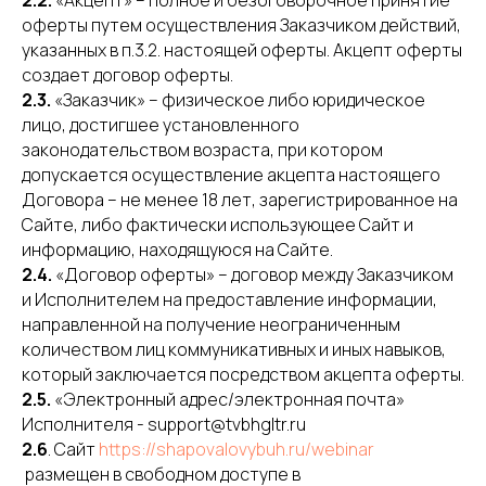
2.2.
«Акцепт» – полное и безоговорочное принятие
оферты путем осуществления Заказчиком действий,
указанных в п.3.2. настоящей оферты. Акцепт оферты
создает договор оферты.
2.3.
«Заказчик» – физическое либо юридическое
лицо, достигшее установленного
законодательством возраста, при котором
допускается осуществление акцепта настоящего
Договора – не менее 18 лет, зарегистрированное на
Сайте, либо фактически использующее Сайт и
информацию, находящуюся на Сайте.
2.4.
«Договор оферты» – договор между Заказчиком
и Исполнителем на предоставление информации,
направленной на получение неограниченным
количеством лиц коммуникативных и иных навыков,
который заключается посредством акцепта оферты.
2.5.
«Электронный адрес/электронная почта»
Исполнителя - support@tvbhgltr.ru
2.6
. Сайт
https://shapovalovybuh.ru/webinar
размещен в свободном доступе в