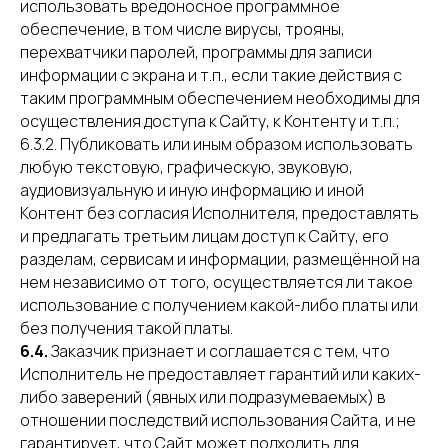
использовать вредоносное программное
обеспечение, в том числе вирусы, трояны,
перехватчики паролей, программы для записи
информации с экрана и т.п., если такие действия с
таким программным обеспечением необходимы для
осуществления доступа к Сайту, к Контенту и т.п.;
6.3.2. Публиковать или иным образом использовать
любую текстовую, графическую, звуковую,
аудиовизуальную и иную информацию и иной
Контент без согласия Исполнителя, предоставлять
и предлагать третьим лицам доступ к Сайту, его
разделам, сервисам и информации, размещённой на
нем независимо от того, осуществляется ли такое
использование с получением какой-либо платы или
без получения такой платы.
6.4.
Заказчик признает и соглашается с тем, что
Исполнитель не предоставляет гарантий или каких-
либо заверений (явных или подразумеваемых) в
отношении последствий использования Сайта, и не
гарантирует, что Сайт может подходить для