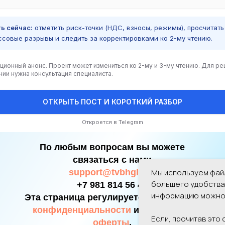
ь сейчас:
отметить риск-точки (НДС, взносы, режимы), просчитать
совые разрывы и следить за корректировками ко 2-му чтению.
ционный анонс. Проект может измениться ко 2-му и 3-му чтению. Для ре
ии нужна консультация специалиста.
ОТКРЫТЬ ПОСТ И КОРОТКИЙ РАЗБОР
Откроется в Telegram
По любым вопросам вы можете
связаться с нами
support@tvbhgltr.ru
Мы используем файл
большего удобства
+7 981 814 56 43
информацию можно
Эта страница регулируется
Политикой
конфиденциальности
и
Договором
Если, прочитав это
оферты
.