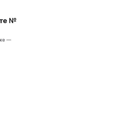
кте №
иже —