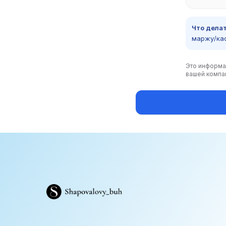
Что делат
маржу/кас
Это информа
вашей компан