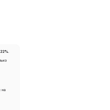
о
22%
.
лько
 на